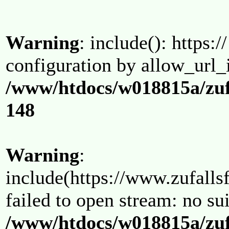
Warning
: include(): https:/
configuration by allow_url_
/www/htdocs/w018815a/zuf
148
Warning
:
include(https://www.zufallsf
failed to open stream: no su
/www/htdocs/w018815a/zuf