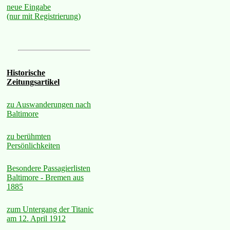
neue Eingabe
(nur mit Registrierung)
Historische
Zeitungsartikel
zu Auswanderungen nach
Baltimore
zu berühmten
Persönlichkeiten
Besondere Passagierlisten
Baltimore - Bremen aus
1885
zum Untergang der Titanic
am 12. April 1912