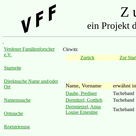
Z u
ein Projekt 
.
Verdener Familienforscher
Clewitz
e.V.
Zurück
Zur Start
Startseite
Direktsuche Name und/oder
Name, Vorname
erwähnt i
Ort
Daube, Prediger
Tucheband
Dermitzel, Gottlieb
Tucheband
Namenssuche
Derrmietzel, Anna
Tucheband
Louise Ernestine
Ortssuche
Registrierung