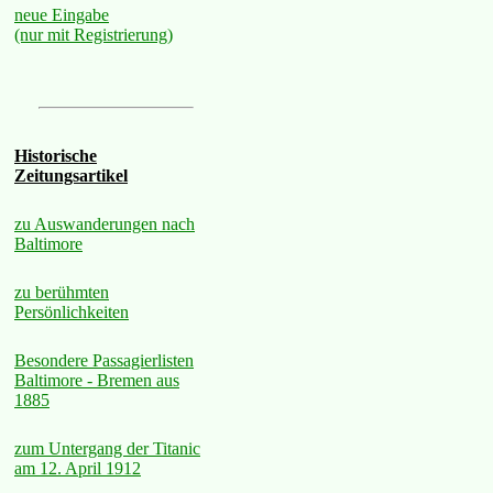
neue Eingabe
(nur mit Registrierung)
Historische
Zeitungsartikel
zu Auswanderungen nach
Baltimore
zu berühmten
Persönlichkeiten
Besondere Passagierlisten
Baltimore - Bremen aus
1885
zum Untergang der Titanic
am 12. April 1912