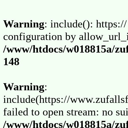
Warning
: include(): https:/
configuration by allow_url_
/www/htdocs/w018815a/zuf
148
Warning
:
include(https://www.zufallsf
failed to open stream: no su
/www/htdocs/w018815a/zuf