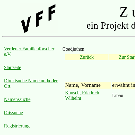
Z u
ein Projekt 
.
Verdener Familienforscher
Coadjuthen
e.V.
Zurück
Zur Start
Startseite
Direktsuche Name und/oder
Name, Vorname
erwähnt i
Ort
Kausch, Friedrich
Libau
Wilhelm
Namenssuche
Ortssuche
Registrierung