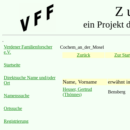
Z u
ein Projekt 
.
Verdener Familienforscher
Cochem_an_der_Mosel
e.V.
Zurück
Zur Start
Startseite
Direktsuche Name und/oder
Name, Vorname
erwähnt i
Ort
Heuser, Gertrud
Bensberg
(Thönnes)
Namenssuche
Ortssuche
Registrierung