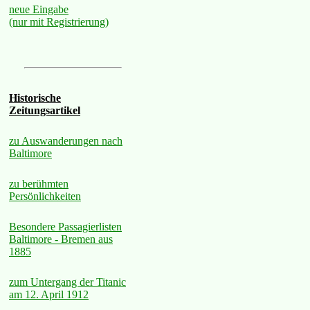
neue Eingabe
(nur mit Registrierung)
Historische
Zeitungsartikel
zu Auswanderungen nach
Baltimore
zu berühmten
Persönlichkeiten
Besondere Passagierlisten
Baltimore - Bremen aus
1885
zum Untergang der Titanic
am 12. April 1912