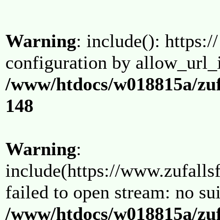
Warning
: include(): https:/
configuration by allow_url_
/www/htdocs/w018815a/zuf
148
Warning
:
include(https://www.zufallsf
failed to open stream: no su
/www/htdocs/w018815a/zuf