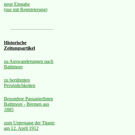
neue Eingabe
(nur mit Registrierung)
Historische
Zeitungsartikel
zu Auswanderungen nach
Baltimore
zu berühmten
Persönlichkeiten
Besondere Passagierlisten
Baltimore - Bremen aus
1885
zum Untergang der Titanic
am 12. April 1912