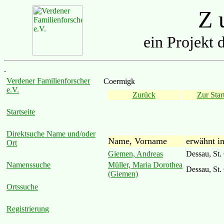
Z u
ein Projekt 
.
Verdener Familienforscher
Coermigk
e.V.
Zurück
Zur Start
Startseite
Direktsuche Name und/oder
Name, Vorname
erwähnt i
Ort
Giemen, Andreas
Dessau, St.
Müller, Maria Dorothea
Namenssuche
Dessau, St.
(Giemen)
Ortssuche
Registrierung