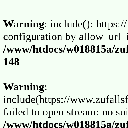
Warning
: include(): https:/
configuration by allow_url_
/www/htdocs/w018815a/zuf
148
Warning
:
include(https://www.zufallsf
failed to open stream: no su
/www/htdocs/w018815a/zuf