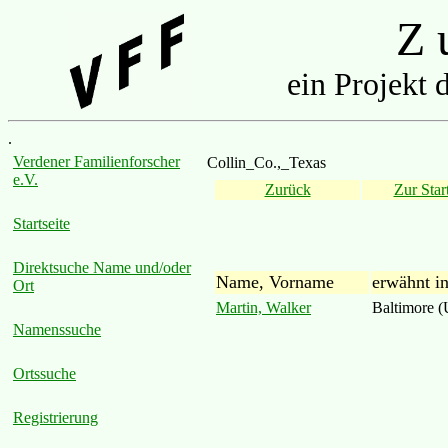
Z u
ein Projekt 
.
Verdener Familienforscher
Collin_Co.,_Texas
e.V.
Zurück
Zur Start
Startseite
Direktsuche Name und/oder
Name, Vorname
erwähnt i
Ort
Martin, Walker
Baltimore 
Namenssuche
Ortssuche
Registrierung