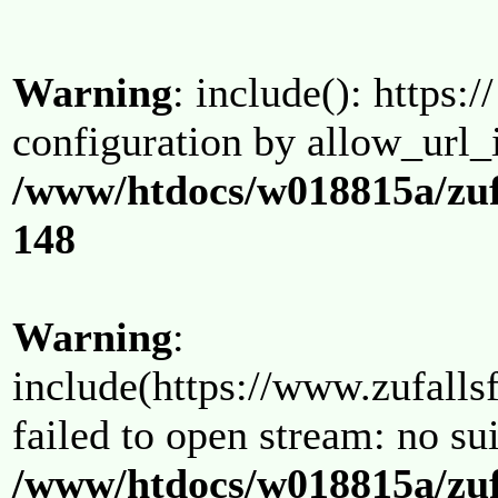
Warning
: include(): https:/
configuration by allow_url_
/www/htdocs/w018815a/zuf
148
Warning
:
include(https://www.zufallsf
failed to open stream: no su
/www/htdocs/w018815a/zuf