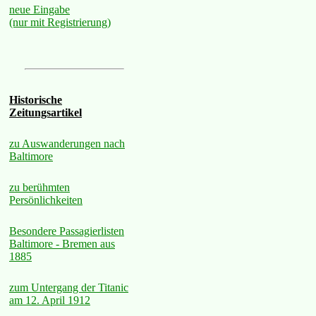
neue Eingabe
(nur mit Registrierung)
Historische
Zeitungsartikel
zu Auswanderungen nach
Baltimore
zu berühmten
Persönlichkeiten
Besondere Passagierlisten
Baltimore - Bremen aus
1885
zum Untergang der Titanic
am 12. April 1912