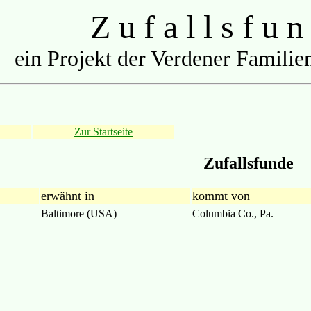
Z u f a l l s f u n
ein Projekt der Verdener Familien
Zur Startseite
Zufallsfunde
erwähnt in
kommt von
Baltimore (USA)
Columbia Co., Pa.