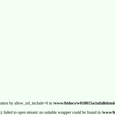
guration by allow_url_include=0 in
/www/htdocs/w018815a/zufallsfunde
p): failed to open stream: no suitable wrapper could be found in
/www/ht