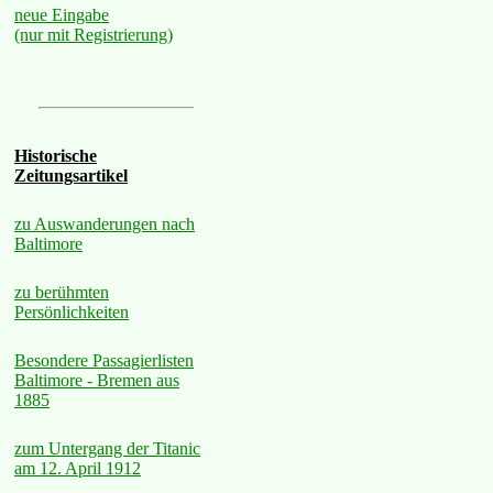
neue Eingabe
(nur mit Registrierung)
Historische
Zeitungsartikel
zu Auswanderungen nach
Baltimore
zu berühmten
Persönlichkeiten
Besondere Passagierlisten
Baltimore - Bremen aus
1885
zum Untergang der Titanic
am 12. April 1912