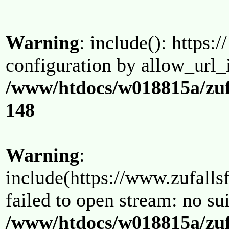
Warning
: include(): https:/
configuration by allow_url_
/www/htdocs/w018815a/zuf
148
Warning
:
include(https://www.zufallsf
failed to open stream: no su
/www/htdocs/w018815a/zuf