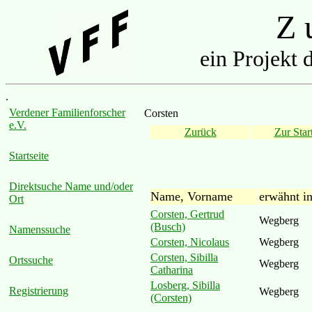
Z u
ein Projekt 
.
Verdener Familienforscher
Corsten
e.V.
Zurück
Zur Start
Startseite
Direktsuche Name und/oder
Name, Vorname
erwähnt i
Ort
Corsten, Gertrud
Wegberg
(Busch)
Namenssuche
Corsten, Nicolaus
Wegberg
Corsten, Sibilla
Ortssuche
Wegberg
Catharina
Losberg, Sibilla
Registrierung
Wegberg
(Corsten)