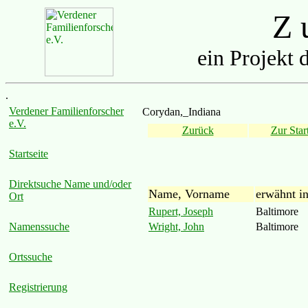
Z u
ein Projekt 
.
Verdener Familienforscher
Corydan,_Indiana
e.V.
Zurück
Zur Start
Startseite
Direktsuche Name und/oder
Name, Vorname
erwähnt i
Ort
Rupert, Joseph
Baltimore
Wright, John
Baltimore
Namenssuche
Ortssuche
Registrierung