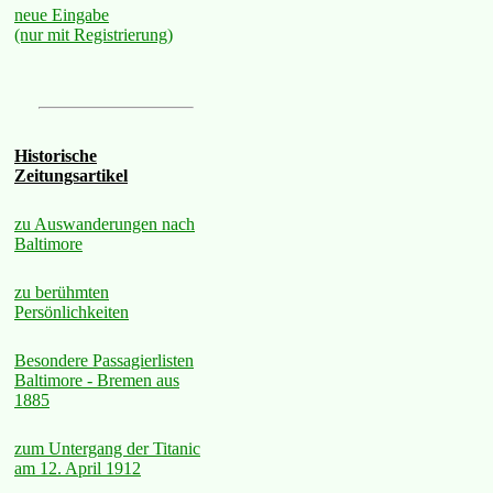
neue Eingabe
(nur mit Registrierung)
Historische
Zeitungsartikel
zu Auswanderungen nach
Baltimore
zu berühmten
Persönlichkeiten
Besondere Passagierlisten
Baltimore - Bremen aus
1885
zum Untergang der Titanic
am 12. April 1912