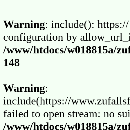
Warning
: include(): https:/
configuration by allow_url_
/www/htdocs/w018815a/zuf
148
Warning
:
include(https://www.zufallsf
failed to open stream: no su
/www/htdocs/w018815a/zuf