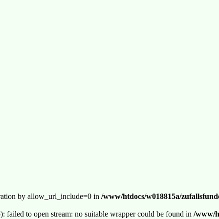
guration by allow_url_include=0 in
/www/htdocs/w018815a/zufallsfunde
p): failed to open stream: no suitable wrapper could be found in
/www/ht