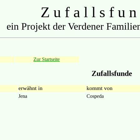
Z u f a l l s f u n
ein Projekt der Verdener Familien
Zur Startseite
Zufallsfunde
erwähnt in
kommt von
Jena
Cospeda