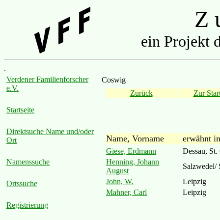
Z u
ein Projekt 
.
Verdener Familienforscher
Coswig
e.V.
Zurück
Zur Start
Startseite
Direktsuche Name und/oder
Name, Vorname
erwähnt i
Ort
Giese, Erdmann
Dessau, St.
Henning, Johann
Namenssuche
Salzwedel/ 
August
John, W.
Leipzig
Ortssuche
Mahner, Carl
Leipzig
Registrierung