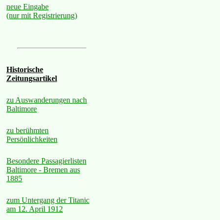
neue Eingabe
(nur mit Registrierung)
Historische
Zeitungsartikel
zu Auswanderungen nach
Baltimore
zu berühmten
Persönlichkeiten
Besondere Passagierlisten
Baltimore - Bremen aus
1885
zum Untergang der Titanic
am 12. April 1912