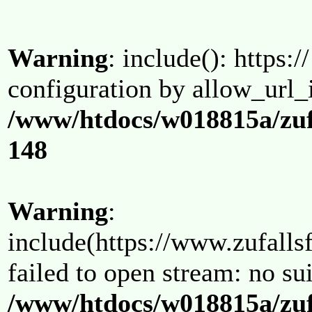
Warning
: include(): https:/
configuration by allow_url_
/www/htdocs/w018815a/zuf
148
Warning
:
include(https://www.zufallsf
failed to open stream: no su
/www/htdocs/w018815a/zuf