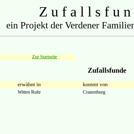
Z u f a l l s f u n
ein Projekt der Verdener Familien
Zur Startseite
Zufallsfunde
erwähnt in
kommt von
Witten Ruhr
Cranenburg