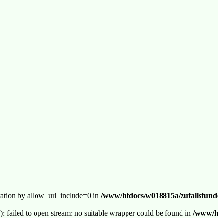
guration by allow_url_include=0 in
/www/htdocs/w018815a/zufallsfunde
p): failed to open stream: no suitable wrapper could be found in
/www/ht