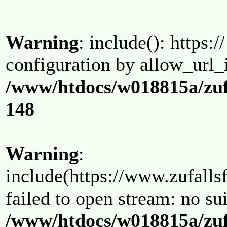
Warning
: include(): https:/
configuration by allow_url_
/www/htdocs/w018815a/zuf
148
Warning
:
include(https://www.zufallsf
failed to open stream: no su
/www/htdocs/w018815a/zuf