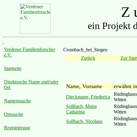
Z u
ein Projekt 
.
Verdener Familienforscher
Crombach_bei_Siegen
e.V.
Zurück
Zur Start
Startseite
Direktsuche Name und/oder
Name, Vorname
erwähnt i
Ort
Rüdinghaus
Dieckmann, Friederica
Witten
Namenssuche
Sollbach, Maria
Rüdinghaus
Catharina
Witten
Ortssuche
Rüdinghaus
Sollbach, Nicolaus
Witten
Registrierung