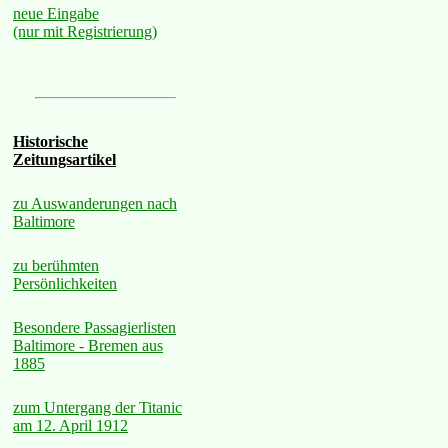
neue Eingabe
(nur mit Registrierung)
Historische
Zeitungsartikel
zu Auswanderungen nach
Baltimore
zu berühmten
Persönlichkeiten
Besondere Passagierlisten
Baltimore - Bremen aus
1885
zum Untergang der Titanic
am 12. April 1912