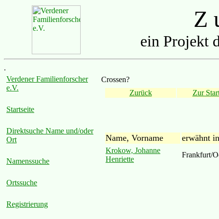
Z u
ein Projekt 
.
Verdener Familienforscher
Crossen?
e.V.
Zurück
Zur Start
Startseite
Direktsuche Name und/oder
Name, Vorname
erwähnt i
Ort
Krokow, Johanne
Frankfurt/O
Henriette
Namenssuche
Ortssuche
Registrierung