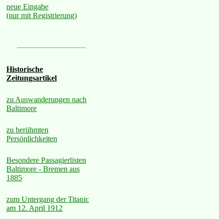
neue Eingabe
(nur mit Registrierung)
Historische
Zeitungsartikel
zu Auswanderungen nach
Baltimore
zu berühmten
Persönlichkeiten
Besondere Passagierlisten
Baltimore - Bremen aus
1885
zum Untergang der Titanic
am 12. April 1912