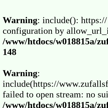
Warning
: include(): https:/
configuration by allow_url_
/www/htdocs/w018815a/zuf
148
Warning
:
include(https://www.zufallsf
failed to open stream: no su
/www/htdocs/w018815a/zuf