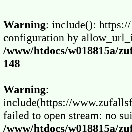
Warning
: include(): https:/
configuration by allow_url_
/www/htdocs/w018815a/zuf
148
Warning
:
include(https://www.zufallsf
failed to open stream: no su
/www/htdocs/w018815a/zuf