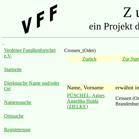
Z u
ein Projekt 
.
Verdener Familienforscher
Crossen_(Oder)
e.V.
Zurück
Zur Start
Startseite
Direktsuche Name und/oder
Name, Vorname
erwähnt i
Ort
PÜSCHEL, Agnes
Crossen (Od
Angelika Hulda
Namenssuche
Brandenbur
(ZIELKE)
Ortssuche
Registrierung