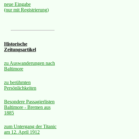
neue Eingabe
(nur mit Registrierung)
Historische
Zeitungsartikel
zu Auswanderungen nach
Baltimore
zu berühmten
Persönlichkeiten
Besondere Passagierlisten
Baltimore - Bremen aus
1885
zum Untergang der Titanic
am 12. April 1912