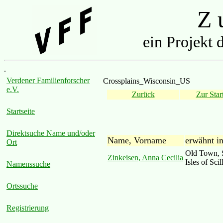
Z u
ein Projekt 
.
Verdener Familienforscher
Crossplains_Wisconsin_US
e.V.
Zurück
Zur Start
Startseite
Direktsuche Name und/oder
Name, Vorname
erwähnt i
Ort
Old Town, S
Zinkeisen, Anna Cecilia
Isles of Sci
Namenssuche
Ortssuche
Registrierung