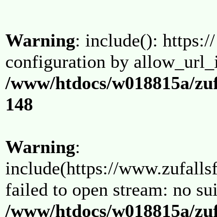
Warning
: include(): https:/
configuration by allow_url_
/www/htdocs/w018815a/zuf
148
Warning
:
include(https://www.zufallsf
failed to open stream: no su
/www/htdocs/w018815a/zuf