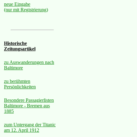
neue Eingabe
(nur mit Registrierung)
Historische
Zeitungsartikel
zu Auswanderungen nach
Baltimore
zu berühmten
Persönlichkeiten
Besondere Passagierlisten
Baltimore - Bremen aus
1885
zum Untergang der Titanic
am 12. April 1912