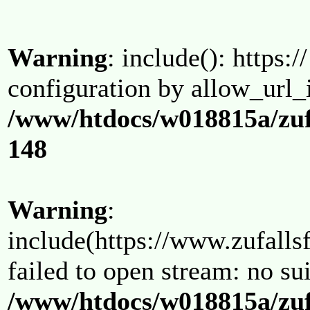
Warning
: include(): https:/
configuration by allow_url_
/www/htdocs/w018815a/zuf
148
Warning
:
include(https://www.zufallsf
failed to open stream: no su
/www/htdocs/w018815a/zuf