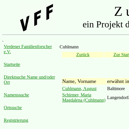
Z u
ein Projekt 
.
Verdener Familienforscher
Cuhlmann
e.V.
Zurück
Zur Start
Startseite
Direktsuche Name und/oder
Name, Vorname
erwähnt i
Ort
Cuhlmann, August
Baltimore
Schirmer, Maria
Namenssuche
Langendorf
Magdalena (Cuhlmann)
Ortssuche
Registrierung