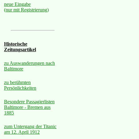
neue Eingabe
(nur mit Registrierung)
Historische
Zeitungsartikel
zu Auswanderungen nach
Baltimore
zu berühmten
Persönlichkeiten
Besondere Passagierlisten
Baltimore - Bremen aus
1885
zum Untergang der Titanic
am 12. April 1912