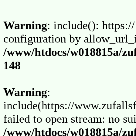
Warning
: include(): https:/
configuration by allow_url_
/www/htdocs/w018815a/zuf
148
Warning
:
include(https://www.zufallsf
failed to open stream: no su
/www/htdocs/w018815a/zuf