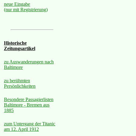
neue Eingabe
(nur mit Registrierung)
Historische
Zeitungsartikel
zu Auswanderungen nach
Baltimore
zu berühmten
Persönlichkeiten
Besondere Passagierlisten
Baltimore - Bremen aus
1885
zum Untergang der Titanic
am 12. April 1912