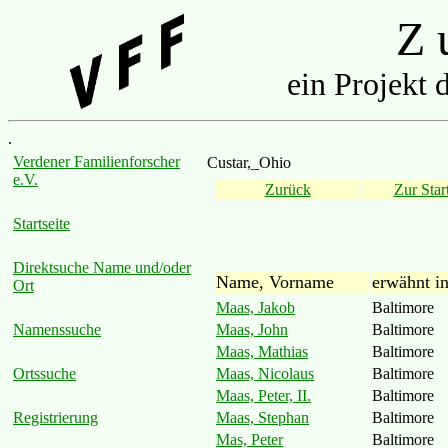
Z u
ein Projekt 
.
Verdener Familienforscher
Custar,_Ohio
e.V.
Zurück
Zur Start
Startseite
Direktsuche Name und/oder
Name, Vorname
erwähnt i
Ort
Maas, Jakob
Baltimore
Maas, John
Baltimore
Namenssuche
Maas, Mathias
Baltimore
Maas, Nicolaus
Baltimore
Ortssuche
Maas, Peter, II.
Baltimore
Maas, Stephan
Baltimore
Registrierung
Mas, Peter
Baltimore