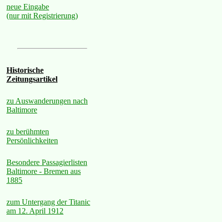
neue Eingabe
(nur mit Registrierung)
Historische
Zeitungsartikel
zu Auswanderungen nach
Baltimore
zu berühmten
Persönlichkeiten
Besondere Passagierlisten
Baltimore - Bremen aus
1885
zum Untergang der Titanic
am 12. April 1912