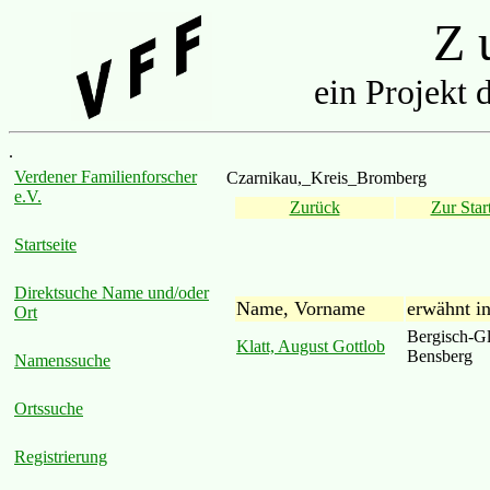
Z u
ein Projekt 
.
Verdener Familienforscher
Czarnikau,_Kreis_Bromberg
e.V.
Zurück
Zur Start
Startseite
Direktsuche Name und/oder
Name, Vorname
erwähnt i
Ort
Bergisch-Gl
Klatt, August Gottlob
Bensberg
Namenssuche
Ortssuche
Registrierung