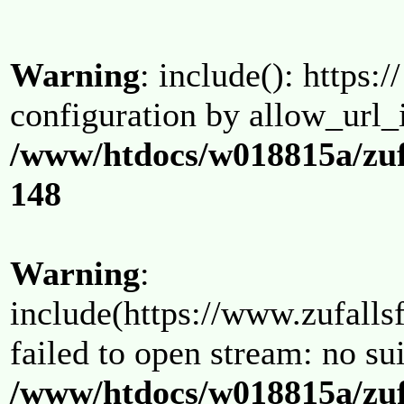
Warning
: include(): https:/
configuration by allow_url_
/www/htdocs/w018815a/zuf
148
Warning
:
include(https://www.zufallsf
failed to open stream: no su
/www/htdocs/w018815a/zuf