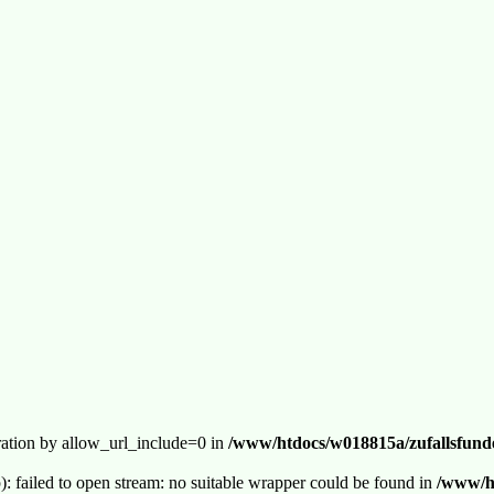
guration by allow_url_include=0 in
/www/htdocs/w018815a/zufallsfunde
p): failed to open stream: no suitable wrapper could be found in
/www/ht