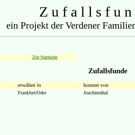
Z u f a l l s f u n
ein Projekt der Verdener Familien
Zur Startseite
Zufallsfunde
erwähnt in
kommt von
Frankfurt/Oder
Joachimsthal