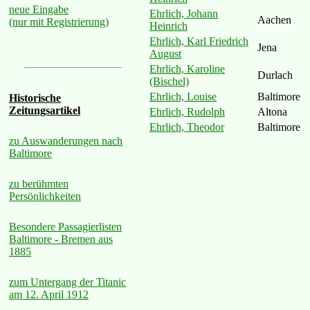
neue Eingabe
Ehrlich, Johann
Aachen
(nur mit Registrierung)
Heinrich
Ehrlich, Karl Friedrich
Jena
August
Ehrlich, Karoline
Durlach
(Bischel)
Ehrlich, Louise
Baltimore
Historische
Zeitungsartikel
Ehrlich, Rudolph
Altona
Ehrlich, Theodor
Baltimore
zu Auswanderungen nach
Baltimore
zu berühmten
Persönlichkeiten
Besondere Passagierlisten
Baltimore - Bremen aus
1885
zum Untergang der Titanic
am 12. April 1912