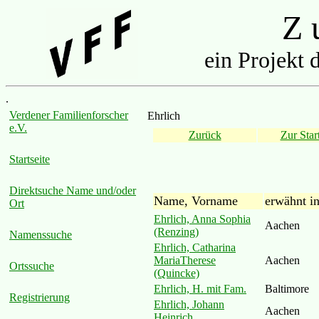
Z u
ein Projekt 
.
Verdener Familienforscher
Ehrlich
e.V.
Zurück
Zur Start
Startseite
Direktsuche Name und/oder
Name, Vorname
erwähnt i
Ort
Ehrlich, Anna Sophia
Aachen
(Renzing)
Namenssuche
Ehrlich, Catharina
MariaTherese
Aachen
Ortssuche
(Quincke)
Ehrlich, H. mit Fam.
Baltimore
Registrierung
Ehrlich, Johann
Aachen
Heinrich