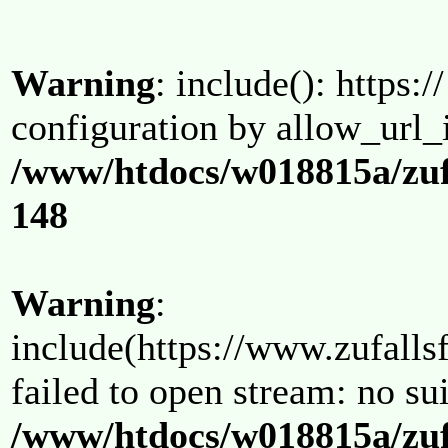
Warning
: include(): https:/
configuration by allow_url_
/www/htdocs/w018815a/zuf
148
Warning
:
include(https://www.zufallsf
failed to open stream: no su
/www/htdocs/w018815a/zuf