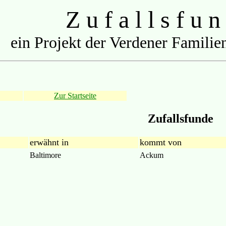
Z u f a l l s f u n
ein Projekt der Verdener Familien
Zur Startseite
Zufallsfunde
erwähnt in
kommt von
Baltimore
Ackum