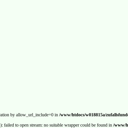
guration by allow_url_include=0 in
/www/htdocs/w018815a/zufallsfunde
p): failed to open stream: no suitable wrapper could be found in
/www/ht