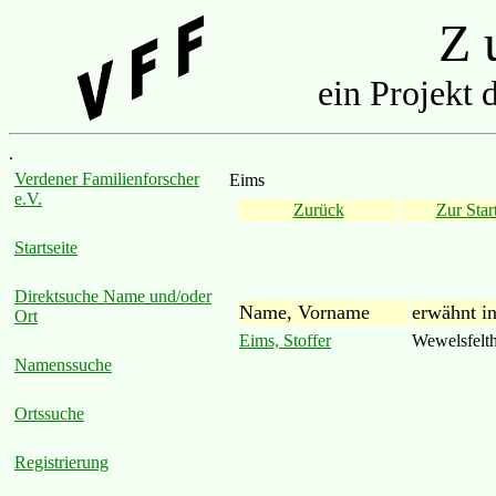
Z u
ein Projekt 
.
Verdener Familienforscher
Eims
e.V.
Zurück
Zur Start
Startseite
Direktsuche Name und/oder
Name, Vorname
erwähnt i
Ort
Eims, Stoffer
Wewelsfelt
Namenssuche
Ortssuche
Registrierung