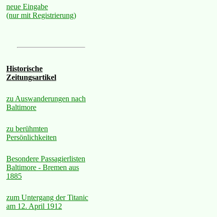
neue Eingabe
(nur mit Registrierung)
Historische
Zeitungsartikel
zu Auswanderungen nach
Baltimore
zu berühmten
Persönlichkeiten
Besondere Passagierlisten
Baltimore - Bremen aus
1885
zum Untergang der Titanic
am 12. April 1912