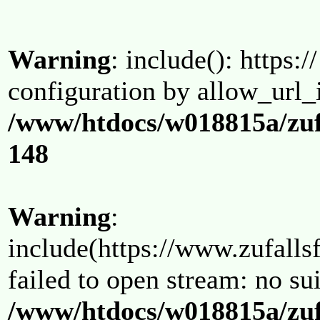
Warning
: include(): https:/
configuration by allow_url_
/www/htdocs/w018815a/zuf
148
Warning
:
include(https://www.zufallsf
failed to open stream: no su
/www/htdocs/w018815a/zuf