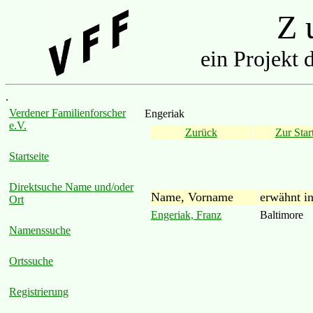
Z u
ein Projekt 
.
Verdener Familienforscher
Engeriak
e.V.
Zurück
Zur Start
Startseite
Direktsuche Name und/oder
Name, Vorname
erwähnt i
Ort
Engeriak, Franz
Baltimore
Namenssuche
Ortssuche
Registrierung