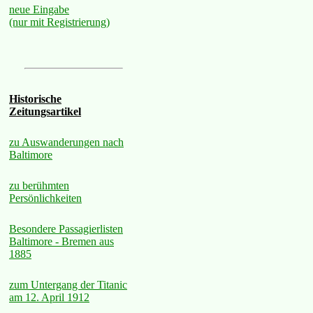
neue Eingabe
(nur mit Registrierung)
Historische
Zeitungsartikel
zu Auswanderungen nach
Baltimore
zu berühmten
Persönlichkeiten
Besondere Passagierlisten
Baltimore - Bremen aus
1885
zum Untergang der Titanic
am 12. April 1912