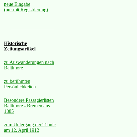
neue Eingabe
(nur mit Registrierung)
Historische
Zeitungsartikel
zu Auswanderungen nach
Baltimore
zu berühmten
Persönlichkeiten
Besondere Passagierlisten
Baltimore - Bremen aus
1885
zum Untergang der Titanic
am 12. April 1912