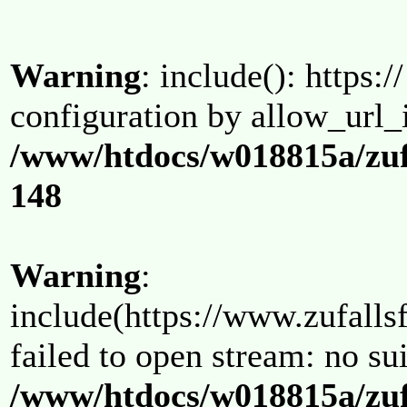
Warning
: include(): https:/
configuration by allow_url_
/www/htdocs/w018815a/zuf
148
Warning
:
include(https://www.zufallsf
failed to open stream: no su
/www/htdocs/w018815a/zuf