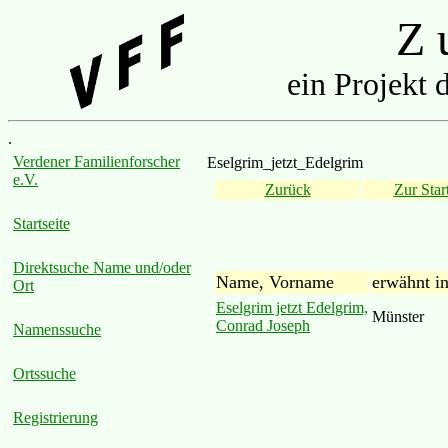
Z u
ein Projekt 
.
Verdener Familienforscher
Eselgrim_jetzt_Edelgrim
e.V.
Zurück
Zur Start
Startseite
Direktsuche Name und/oder
Name, Vorname
erwähnt i
Ort
Eselgrim jetzt Edelgrim,
Münster
Conrad Joseph
Namenssuche
Ortssuche
Registrierung