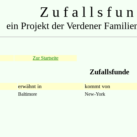
Z u f a l l s f u n
ein Projekt der Verdener Familien
Zur Startseite
Zufallsfunde
erwähnt in
kommt von
Baltimore
New-York