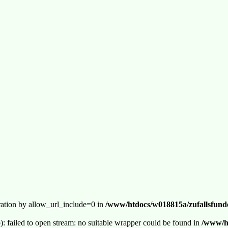
guration by allow_url_include=0 in
/www/htdocs/w018815a/zufallsfunde
p): failed to open stream: no suitable wrapper could be found in
/www/ht