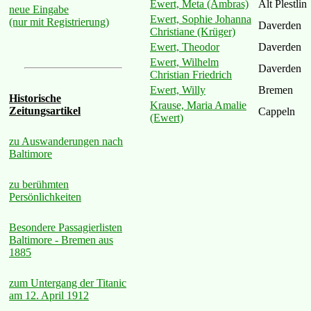
Ewert, Meta (Ambras)
Alt Plestlin
neue Eingabe
Ewert, Sophie Johanna
(nur mit Registrierung)
Daverden
Christiane (Krüger)
Ewert, Theodor
Daverden
Ewert, Wilhelm
Daverden
Christian Friedrich
Ewert, Willy
Bremen
Historische
Krause, Maria Amalie
Zeitungsartikel
Cappeln
(Ewert)
zu Auswanderungen nach
Baltimore
zu berühmten
Persönlichkeiten
Besondere Passagierlisten
Baltimore - Bremen aus
1885
zum Untergang der Titanic
am 12. April 1912