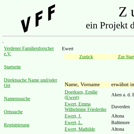
Z u
ein Projekt 
.
Verdener Familienforscher
Ewert
e.V.
Zurück
Zur Start
Startseite
Direktsuche Name und/oder
Name, Vorname
erwähnt i
Ort
Doerksen, Emilie
Aken a. d. 
(Ewert)
Namenssuche
Ewert, Emma
Daverden
Wilhelmine Friederike
Ortssuche
Ewert, J.
Altona
Ewert, L.
Baltimore
Registrierung
Ewert, Mathilde
Altona