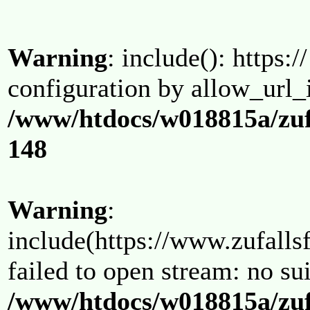
Warning
: include(): https:/
configuration by allow_url_
/www/htdocs/w018815a/zuf
148
Warning
:
include(https://www.zufallsf
failed to open stream: no su
/www/htdocs/w018815a/zuf