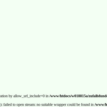
guration by allow_url_include=0 in
/www/htdocs/w018815a/zufallsfunde
p): failed to open stream: no suitable wrapper could be found in
/www/ht