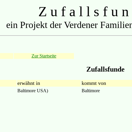
Z u f a l l s f u n
ein Projekt der Verdener Familien
Zur Startseite
Zufallsfunde
erwähnt in
kommt von
Baltimore USA)
Baltimore