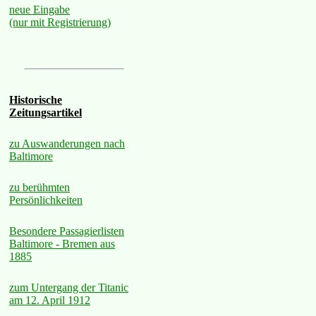
neue Eingabe
(nur mit Registrierung)
Historische
Zeitungsartikel
zu Auswanderungen nach
Baltimore
zu berühmten
Persönlichkeiten
Besondere Passagierlisten
Baltimore - Bremen aus
1885
zum Untergang der Titanic
am 12. April 1912