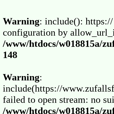
Warning
: include(): https:/
configuration by allow_url_
/www/htdocs/w018815a/zuf
148
Warning
:
include(https://www.zufallsf
failed to open stream: no su
/www/htdocs/w018815a/zuf