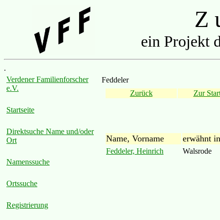
Z u
ein Projekt 
.
Verdener Familienforscher
Feddeler
e.V.
Zurück
Zur Start
Startseite
Direktsuche Name und/oder
Name, Vorname
erwähnt i
Ort
Feddeler, Heinrich
Walsrode
Namenssuche
Ortssuche
Registrierung