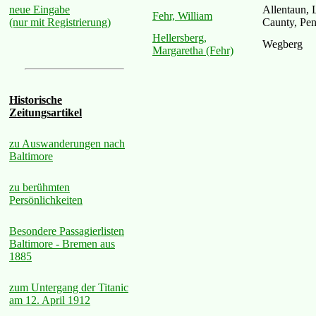
Allentaun, 
neue Eingabe
Fehr, William
Caunty, Pe
(nur mit Registrierung)
Hellersberg,
Wegberg
Margaretha (Fehr)
Historische
Zeitungsartikel
zu Auswanderungen nach
Baltimore
zu berühmten
Persönlichkeiten
Besondere Passagierlisten
Baltimore - Bremen aus
1885
zum Untergang der Titanic
am 12. April 1912