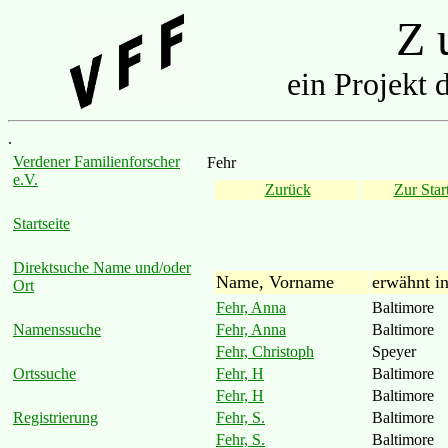
Z u
ein Projekt 
.
Verdener Familienforscher
Fehr
e.V.
Zurück
Zur Start
Startseite
Direktsuche Name und/oder
Name, Vorname
erwähnt i
Ort
Fehr, Anna
Baltimore
Fehr, Anna
Baltimore
Namenssuche
Fehr, Christoph
Speyer
Fehr, H
Baltimore
Ortssuche
Fehr, H
Baltimore
Fehr, S.
Baltimore
Registrierung
Fehr, S.
Baltimore