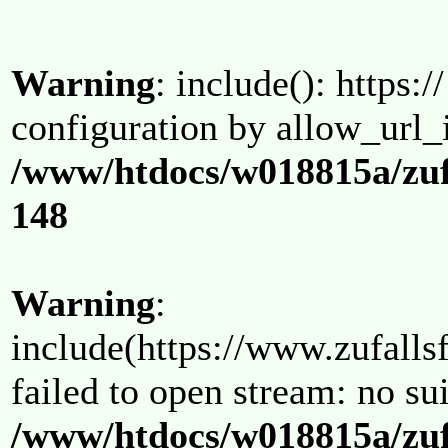
Warning
: include(): https:/
configuration by allow_url_
/www/htdocs/w018815a/zuf
148
Warning
:
include(https://www.zufallsf
failed to open stream: no su
/www/htdocs/w018815a/zuf