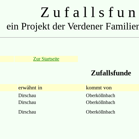
Z u f a l l s f u n
ein Projekt der Verdener Familien
Zur Startseite
Zufallsfunde
erwähnt in
kommt von
Dirschau
Oberköllnbach
Dirschau
Oberköllnbach
Dirschau
Oberköllnbach