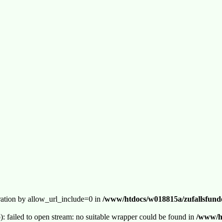
guration by allow_url_include=0 in
/www/htdocs/w018815a/zufallsfunde
p): failed to open stream: no suitable wrapper could be found in
/www/ht