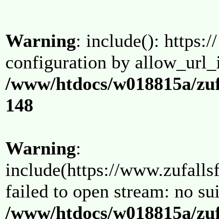
Warning
: include(): https:/
configuration by allow_url_
/www/htdocs/w018815a/zuf
148
Warning
:
include(https://www.zufallsf
failed to open stream: no su
/www/htdocs/w018815a/zuf