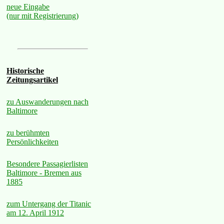
neue Eingabe
(nur mit Registrierung)
Historische
Zeitungsartikel
zu Auswanderungen nach
Baltimore
zu berühmten
Persönlichkeiten
Besondere Passagierlisten
Baltimore - Bremen aus
1885
zum Untergang der Titanic
am 12. April 1912