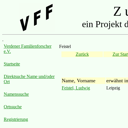
Z u
ein Projekt 
.
Verdener Familienforscher
Feistel
e.V.
Zurück
Zur Start
Startseite
Direktsuche Name und/oder
Name, Vorname
erwähnt i
Ort
Feistel, Ludwig
Leipzig
Namenssuche
Ortssuche
Registrierung