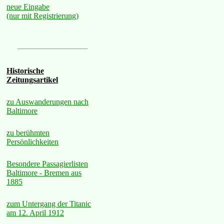
neue Eingabe
(nur mit Registrierung)
Historische
Zeitungsartikel
zu Auswanderungen nach
Baltimore
zu berühmten
Persönlichkeiten
Besondere Passagierlisten
Baltimore - Bremen aus
1885
zum Untergang der Titanic
am 12. April 1912