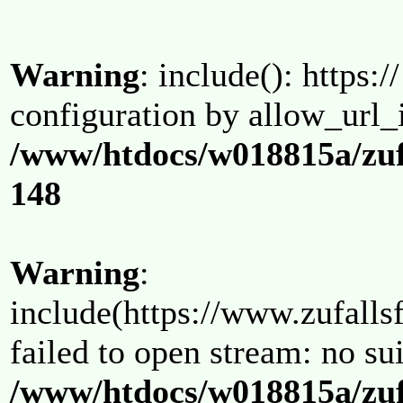
Warning
: include(): https:/
configuration by allow_url_
/www/htdocs/w018815a/zuf
148
Warning
:
include(https://www.zufallsf
failed to open stream: no su
/www/htdocs/w018815a/zuf