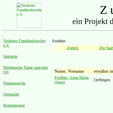
Z u
ein Projekt 
.
Verdener Familienforscher
Ferdhler
e.V.
Zurück
Zur Start
Startseite
Direktsuche Name und/oder
Name, Vorname
erwähnt i
Ort
Ferdhler, Anna Maria
Oeffingen
(Saug)
Namenssuche
Ortssuche
Registrierung