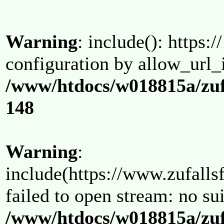
Warning
: include(): https:/
configuration by allow_url_
/www/htdocs/w018815a/zuf
148
Warning
:
include(https://www.zufallsf
failed to open stream: no su
/www/htdocs/w018815a/zuf