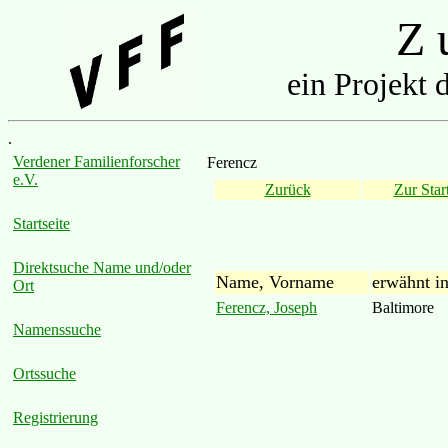
Z u
ein Projekt 
.
Verdener Familienforscher
Ferencz
e.V.
Zurück
Zur Start
Startseite
Direktsuche Name und/oder
Name, Vorname
erwähnt i
Ort
Ferencz, Joseph
Baltimore
Namenssuche
Ortssuche
Registrierung