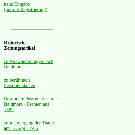
neue Eingabe
(nur mit Registrierung)
Historische
Zeitungsartikel
zu Auswanderungen nach
Baltimore
zu berühmten
Persönlichkeiten
Besondere Passagierlisten
Baltimore - Bremen aus
1885
zum Untergang der Titanic
am 12. April 1912