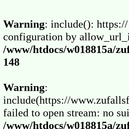
Warning
: include(): https:/
configuration by allow_url_
/www/htdocs/w018815a/zuf
148
Warning
:
include(https://www.zufallsf
failed to open stream: no su
/www/htdocs/w018815a/zuf