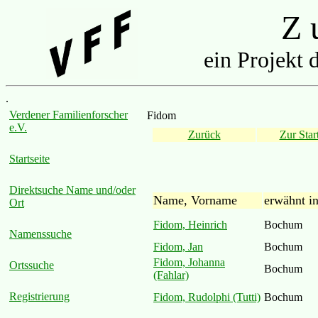
Z u
ein Projekt 
.
Verdener Familienforscher
Fidom
e.V.
Zurück
Zur Start
Startseite
Direktsuche Name und/oder
Name, Vorname
erwähnt i
Ort
Fidom, Heinrich
Bochum
Namenssuche
Fidom, Jan
Bochum
Fidom, Johanna
Ortssuche
Bochum
(Fahlar)
Registrierung
Fidom, Rudolphi (Tutti)
Bochum