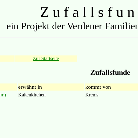
Z u f a l l s f u n
ein Projekt der Verdener Familien
Zur Startseite
Zufallsfunde
erwähnt in
kommt von
im)
Kaltenkirchen
Krems