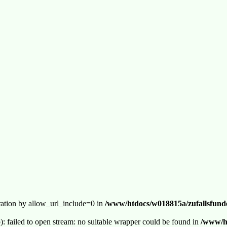
guration by allow_url_include=0 in
/www/htdocs/w018815a/zufallsfunde
p): failed to open stream: no suitable wrapper could be found in
/www/ht