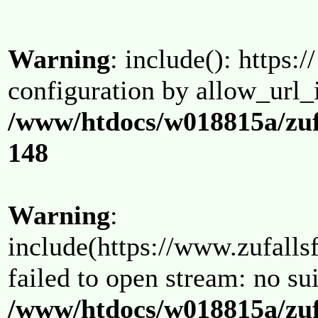
Warning
: include(): https:/
configuration by allow_url_
/www/htdocs/w018815a/zuf
148
Warning
:
include(https://www.zufallsf
failed to open stream: no su
/www/htdocs/w018815a/zuf