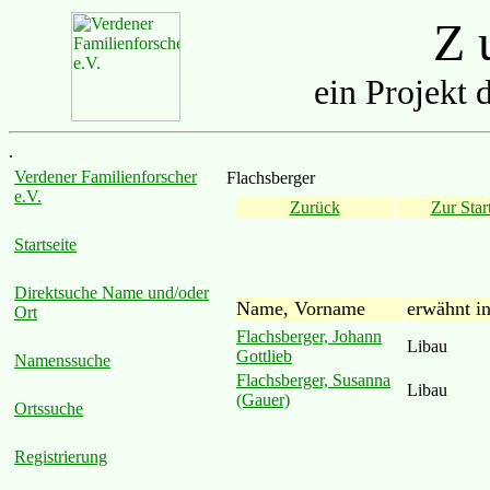
Z u
ein Projekt 
.
Verdener Familienforscher
Flachsberger
e.V.
Zurück
Zur Start
Startseite
Direktsuche Name und/oder
Name, Vorname
erwähnt i
Ort
Flachsberger, Johann
Libau
Gottlieb
Namenssuche
Flachsberger, Susanna
Libau
(Gauer)
Ortssuche
Registrierung