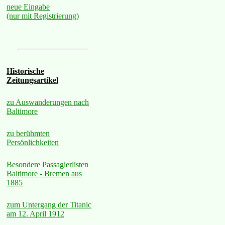
neue Eingabe
(nur mit Registrierung)
Historische
Zeitungsartikel
zu Auswanderungen nach
Baltimore
zu berühmten
Persönlichkeiten
Besondere Passagierlisten
Baltimore - Bremen aus
1885
zum Untergang der Titanic
am 12. April 1912