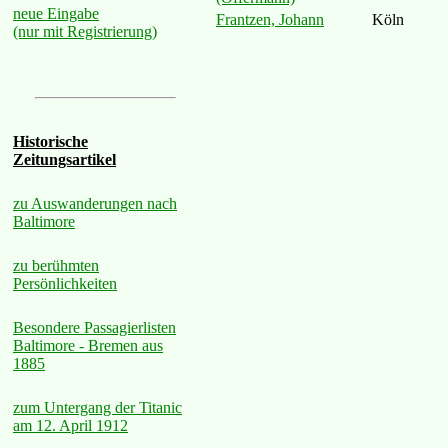
neue Eingabe
Frantzen, Johann
Köln
(nur mit Registrierung)
Historische
Zeitungsartikel
zu Auswanderungen nach
Baltimore
zu berühmten
Persönlichkeiten
Besondere Passagierlisten
Baltimore - Bremen aus
1885
zum Untergang der Titanic
am 12. April 1912