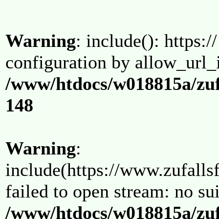
Warning
: include(): https:/
configuration by allow_url_
/www/htdocs/w018815a/zuf
148
Warning
:
include(https://www.zufallsf
failed to open stream: no su
/www/htdocs/w018815a/zuf