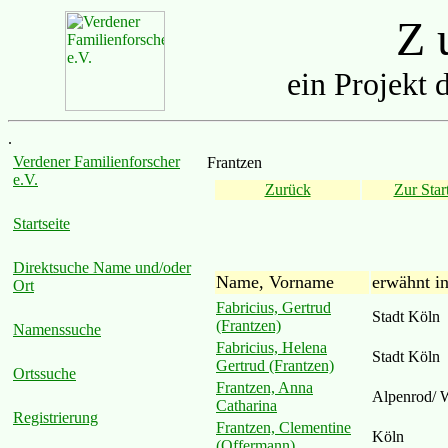
Z u
ein Projekt 
.
Verdener Familienforscher
Frantzen
e.V.
Zurück
Zur Start
Startseite
Direktsuche Name und/oder
Name, Vorname
erwähnt i
Ort
Fabricius, Gertrud
Stadt Köln
(Frantzen)
Namenssuche
Fabricius, Helena
Stadt Köln
Gertrud (Frantzen)
Ortssuche
Frantzen, Anna
Alpenrod/ 
Catharina
Registrierung
Frantzen, Clementine
Köln
(Offermann)