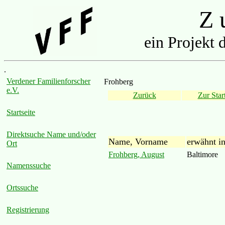
Z u
ein Projekt 
.
Verdener Familienforscher
Frohberg
e.V.
Zurück
Zur Start
Startseite
Direktsuche Name und/oder
Name, Vorname
erwähnt i
Ort
Frohberg, August
Baltimore
Namenssuche
Ortssuche
Registrierung