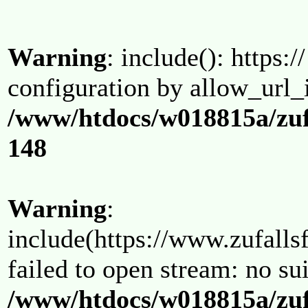
Warning
: include(): https:/
configuration by allow_url_
/www/htdocs/w018815a/zuf
148
Warning
:
include(https://www.zufallsf
failed to open stream: no su
/www/htdocs/w018815a/zuf