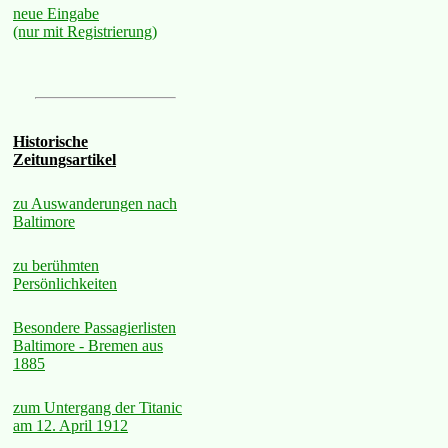
neue Eingabe
(nur mit Registrierung)
Historische
Zeitungsartikel
zu Auswanderungen nach
Baltimore
zu berühmten
Persönlichkeiten
Besondere Passagierlisten
Baltimore - Bremen aus
1885
zum Untergang der Titanic
am 12. April 1912