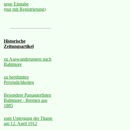
neue Eingabe
(nur mit Registrierung)
Historische
Zeitungsartikel
zu Auswanderungen nach
Baltimore
zu berühmten
Persönlichkeiten
Besondere Passagierlisten
Baltimore - Bremen aus
1885
zum Untergang der Titanic
am 12. April 1912