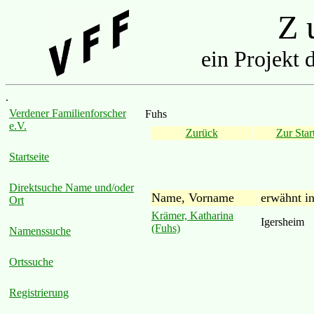
Z u
ein Projekt 
.
Verdener Familienforscher
Fuhs
e.V.
Zurück
Zur Start
Startseite
Direktsuche Name und/oder
Name, Vorname
erwähnt i
Ort
Krämer, Katharina
Igersheim
(Fuhs)
Namenssuche
Ortssuche
Registrierung