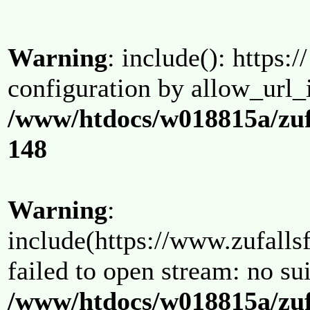
Warning
: include(): https:/
configuration by allow_url_
/www/htdocs/w018815a/zuf
148
Warning
:
include(https://www.zufallsf
failed to open stream: no su
/www/htdocs/w018815a/zuf