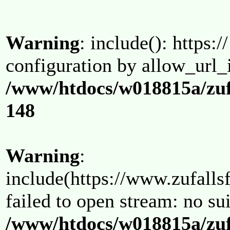
Warning
: include(): https:/
configuration by allow_url_
/www/htdocs/w018815a/zuf
148
Warning
:
include(https://www.zufallsf
failed to open stream: no su
/www/htdocs/w018815a/zuf