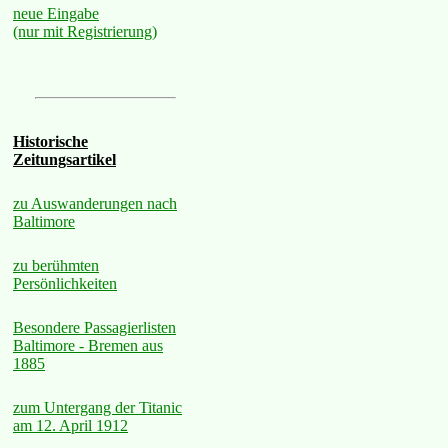
neue Eingabe
(nur mit Registrierung)
Historische
Zeitungsartikel
zu Auswanderungen nach
Baltimore
zu berühmten
Persönlichkeiten
Besondere Passagierlisten
Baltimore - Bremen aus
1885
zum Untergang der Titanic
am 12. April 1912