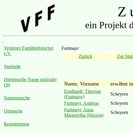
Z u
ein Projekt 
.
Verdener Familienforscher
Furtmayr
e.V.
Zurück
Zur Start
Startseite
Direktsuche Name und/oder
Name, Vorname
erwähnt i
Ort
Englhardt, Theresia
Scheyern
(Furtmayr)
Namenssuche
Furtmayr, Andreas
Scheyern
Furtmayr, Anna
Ortssuche
Scheyern
Margaretha (Herzog)
Registrierung