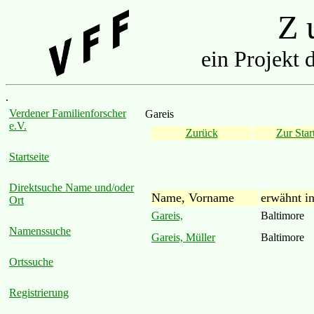
Z u
ein Projekt 
.
Verdener Familienforscher
Gareis
e.V.
Zurück
Zur Start
Startseite
Direktsuche Name und/oder
Name, Vorname
erwähnt i
Ort
Gareis,
Baltimore
Namenssuche
Gareis, Müller
Baltimore
Ortssuche
Registrierung