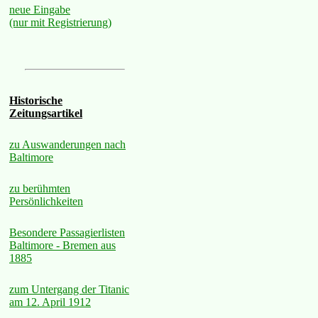
neue Eingabe
(nur mit Registrierung)
Historische
Zeitungsartikel
zu Auswanderungen nach
Baltimore
zu berühmten
Persönlichkeiten
Besondere Passagierlisten
Baltimore - Bremen aus
1885
zum Untergang der Titanic
am 12. April 1912