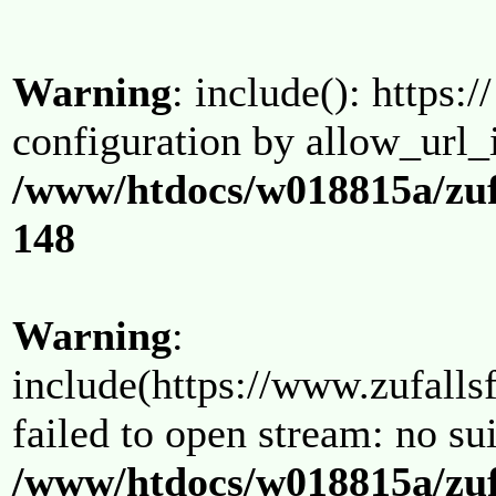
Warning
: include(): https:/
configuration by allow_url_
/www/htdocs/w018815a/zuf
148
Warning
:
include(https://www.zufallsf
failed to open stream: no su
/www/htdocs/w018815a/zuf