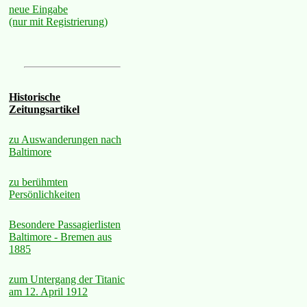
neue Eingabe
(nur mit Registrierung)
Historische
Zeitungsartikel
zu Auswanderungen nach
Baltimore
zu berühmten
Persönlichkeiten
Besondere Passagierlisten
Baltimore - Bremen aus
1885
zum Untergang der Titanic
am 12. April 1912