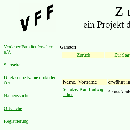
Z u
ein Projekt 
.
Verdener Familienforscher
Garlstorf
e.V.
Zurück
Zur Start
Startseite
Direktsuche Name und/oder
Name, Vorname
erwähnt i
Ort
Schulze, Karl Ludwig
Schnackenb
Julius
Namenssuche
Ortssuche
Registrierung