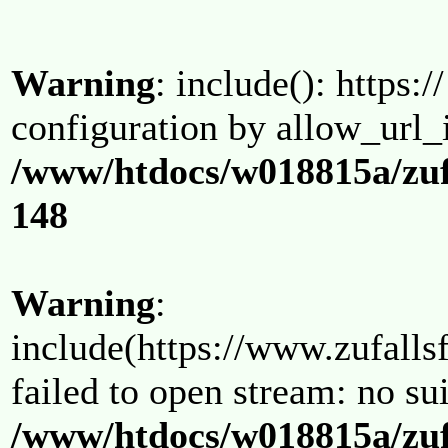
Warning
: include(): https:/
configuration by allow_url_
/www/htdocs/w018815a/zuf
148
Warning
:
include(https://www.zufallsf
failed to open stream: no su
/www/htdocs/w018815a/zuf