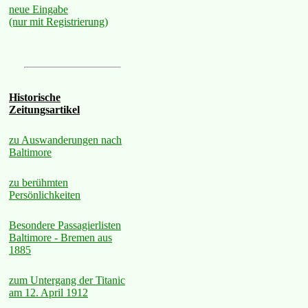
neue Eingabe
(nur mit Registrierung)
Historische
Zeitungsartikel
zu Auswanderungen nach
Baltimore
zu berühmten
Persönlichkeiten
Besondere Passagierlisten
Baltimore - Bremen aus
1885
zum Untergang der Titanic
am 12. April 1912