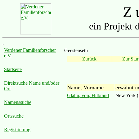
Z u
ein Projekt 
.
Verdener Familienforscher
Geestenseth
e.V.
Zurück
Zur Start
Startseite
Direktsuche Name und/oder
Name, Vorname
erwähnt i
Ort
Glahn, von, Hilbrand
New York 
Namenssuche
Ortssuche
Registrierung