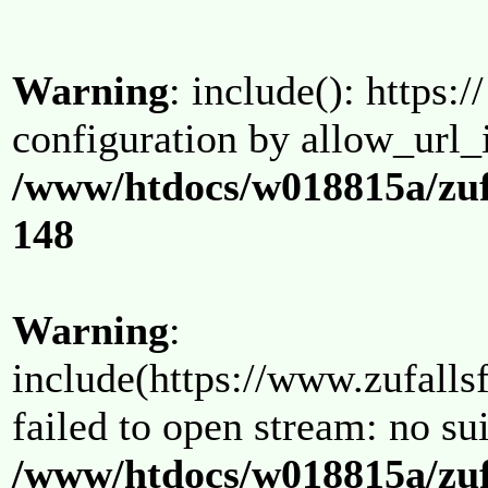
Warning
: include(): https:/
configuration by allow_url_
/www/htdocs/w018815a/zuf
148
Warning
:
include(https://www.zufallsf
failed to open stream: no su
/www/htdocs/w018815a/zuf