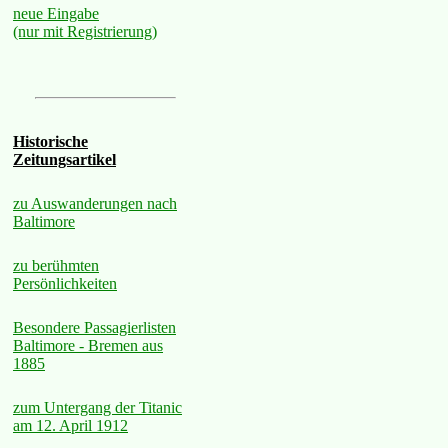
neue Eingabe
(nur mit Registrierung)
Historische
Zeitungsartikel
zu Auswanderungen nach
Baltimore
zu berühmten
Persönlichkeiten
Besondere Passagierlisten
Baltimore - Bremen aus
1885
zum Untergang der Titanic
am 12. April 1912