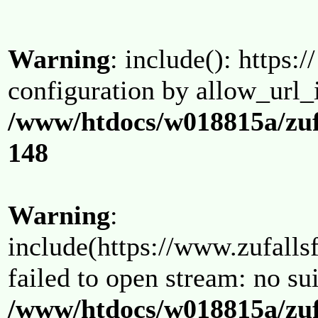
Warning
: include(): https:/
configuration by allow_url_
/www/htdocs/w018815a/zuf
148
Warning
:
include(https://www.zufallsf
failed to open stream: no su
/www/htdocs/w018815a/zuf