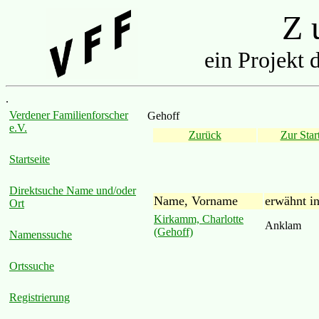
Z u
ein Projekt 
.
Verdener Familienforscher
Gehoff
e.V.
Zurück
Zur Start
Startseite
Direktsuche Name und/oder
Name, Vorname
erwähnt i
Ort
Kirkamm, Charlotte
Anklam
(Gehoff)
Namenssuche
Ortssuche
Registrierung