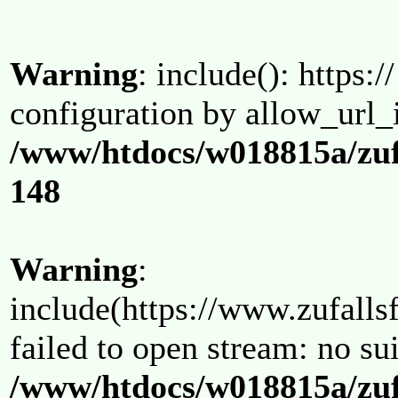
Warning
: include(): https:/
configuration by allow_url_
/www/htdocs/w018815a/zuf
148
Warning
:
include(https://www.zufallsf
failed to open stream: no su
/www/htdocs/w018815a/zuf