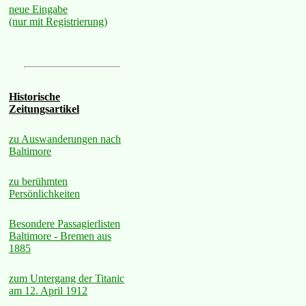
neue Eingabe
(nur mit Registrierung)
Historische
Zeitungsartikel
zu Auswanderungen nach
Baltimore
zu berühmten
Persönlichkeiten
Besondere Passagierlisten
Baltimore - Bremen aus
1885
zum Untergang der Titanic
am 12. April 1912