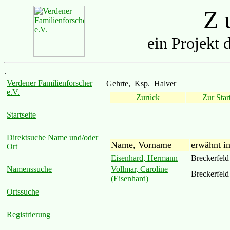
Z u
ein Projekt 
.
Verdener Familienforscher
Gehrte,_Ksp._Halver
e.V.
Zurück
Zur Start
Startseite
Direktsuche Name und/oder
Name, Vorname
erwähnt i
Ort
Eisenhard, Hermann
Breckerfeld
Vollmar, Caroline
Namenssuche
Breckerfeld
(Eisenhard)
Ortssuche
Registrierung