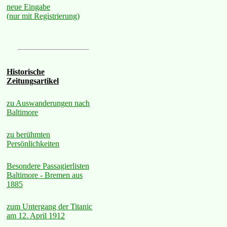
neue Eingabe
(nur mit Registrierung)
Historische
Zeitungsartikel
zu Auswanderungen nach
Baltimore
zu berühmten
Persönlichkeiten
Besondere Passagierlisten
Baltimore - Bremen aus
1885
zum Untergang der Titanic
am 12. April 1912