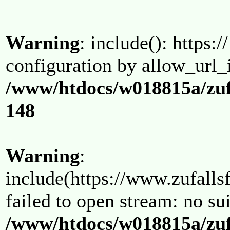
Warning
: include(): https:/
configuration by allow_url_
/www/htdocs/w018815a/zuf
148
Warning
:
include(https://www.zufallsf
failed to open stream: no su
/www/htdocs/w018815a/zuf