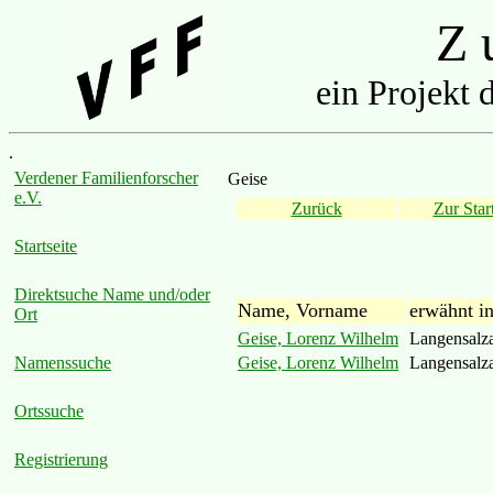
Z u
ein Projekt 
.
Verdener Familienforscher
Geise
e.V.
Zurück
Zur Start
Startseite
Direktsuche Name und/oder
Name, Vorname
erwähnt i
Ort
Geise, Lorenz Wilhelm
Langensalz
Geise, Lorenz Wilhelm
Langensalz
Namenssuche
Ortssuche
Registrierung