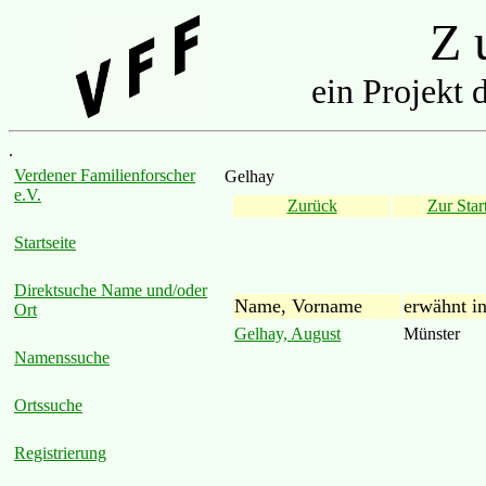
Z u
ein Projekt 
.
Verdener Familienforscher
Gelhay
e.V.
Zurück
Zur Start
Startseite
Direktsuche Name und/oder
Name, Vorname
erwähnt i
Ort
Gelhay, August
Münster
Namenssuche
Ortssuche
Registrierung