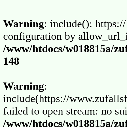
Warning
: include(): https:/
configuration by allow_url_
/www/htdocs/w018815a/zuf
148
Warning
:
include(https://www.zufallsf
failed to open stream: no su
/www/htdocs/w018815a/zuf