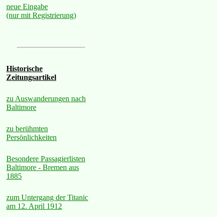
neue Eingabe
(nur mit Registrierung)
Historische
Zeitungsartikel
zu Auswanderungen nach
Baltimore
zu berühmten
Persönlichkeiten
Besondere Passagierlisten
Baltimore - Bremen aus
1885
zum Untergang der Titanic
am 12. April 1912