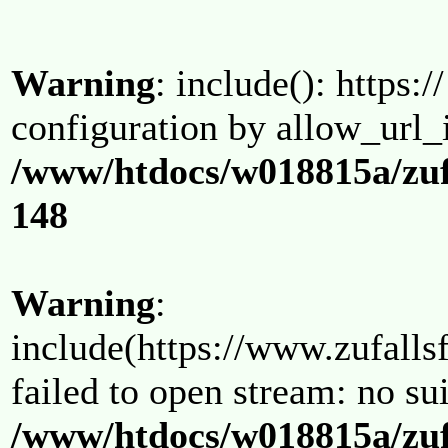
Warning
: include(): https:/
configuration by allow_url_
/www/htdocs/w018815a/zuf
148
Warning
:
include(https://www.zufallsf
failed to open stream: no su
/www/htdocs/w018815a/zuf