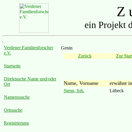
Z u
ein Projekt 
.
Verdener Familienforscher
Genin
e.V.
Zurück
Zur Start
Startseite
Direktsuche Name und/oder
Name, Vorname
erwähnt i
Ort
Stenn, Joh.
Lübeck
Namenssuche
Ortssuche
Registrierung