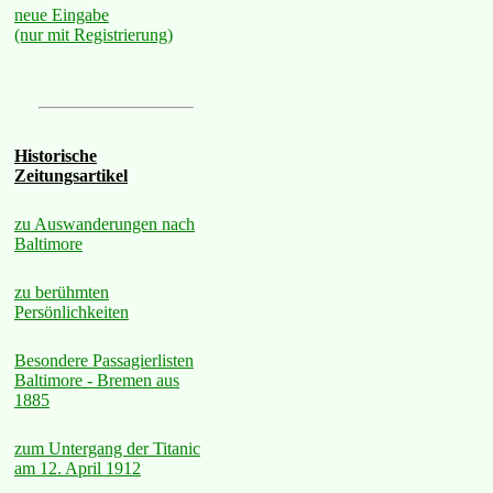
neue Eingabe
(nur mit Registrierung)
Historische
Zeitungsartikel
zu Auswanderungen nach
Baltimore
zu berühmten
Persönlichkeiten
Besondere Passagierlisten
Baltimore - Bremen aus
1885
zum Untergang der Titanic
am 12. April 1912