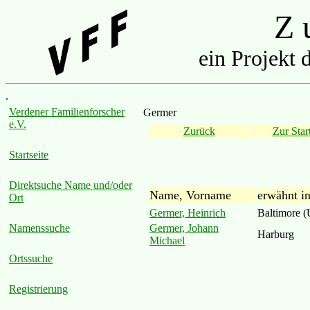
Z u
ein Projekt 
.
Verdener Familienforscher
Germer
e.V.
Zurück
Zur Start
Startseite
Direktsuche Name und/oder
Name, Vorname
erwähnt i
Ort
Germer, Heinrich
Baltimore 
Germer, Johann
Namenssuche
Harburg
Michael
Ortssuche
Registrierung