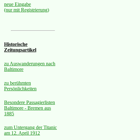
neue Eingabe
(nur mit Registrierung)
Historische
Zeitungsartikel
zu Auswanderungen nach
Baltimore
zu berühmten
Persönlichkeiten
Besondere Passagierlisten
Baltimore - Bremen aus
1885
zum Untergang der Titanic
am 12. April 1912