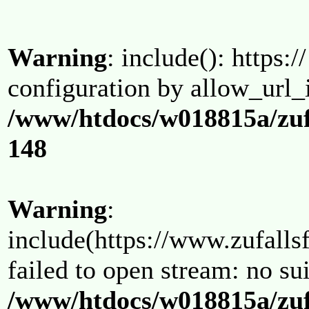
Warning
: include(): https:/
configuration by allow_url_
/www/htdocs/w018815a/zuf
148
Warning
:
include(https://www.zufallsf
failed to open stream: no su
/www/htdocs/w018815a/zuf