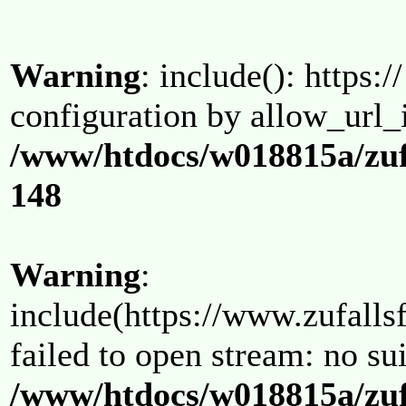
Warning
: include(): https:/
configuration by allow_url_
/www/htdocs/w018815a/zuf
148
Warning
:
include(https://www.zufallsf
failed to open stream: no su
/www/htdocs/w018815a/zuf