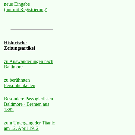
neue Eingabe
(nur mit Registrierung)
Historische
Zeitungsartikel
zu Auswanderungen nach
Baltimore
zu berühmten
Persönlichkeiten
Besondere Passagierlisten
Baltimore - Bremen aus
1885
zum Untergang der Titanic
am 12. April 1912