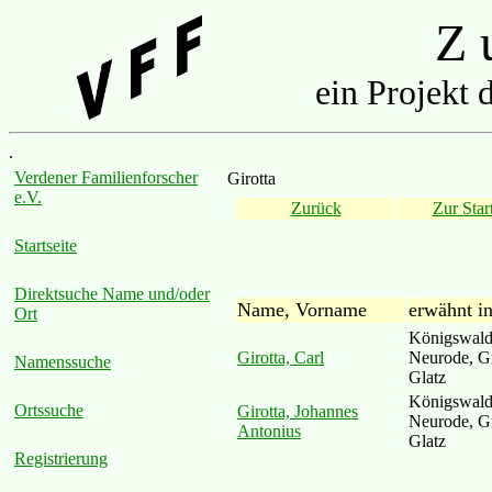
Z u
ein Projekt 
.
Verdener Familienforscher
Girotta
e.V.
Zurück
Zur Start
Startseite
Direktsuche Name und/oder
Name, Vorname
erwähnt i
Ort
Königswald
Girotta, Carl
Neurode, Gr
Namenssuche
Glatz
Königswald
Ortssuche
Girotta, Johannes
Neurode, Gr
Antonius
Glatz
Registrierung